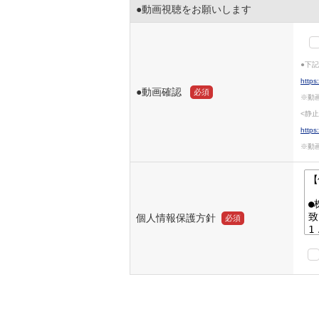
●動画視聴をお願いします
http
●動画確認
必須
※動
https
※動
個人情報保護方針
必須