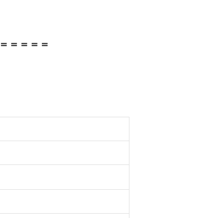
＝＝＝＝＝