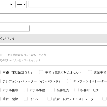
ください)
円）　例：時給1000円→「1000」と入力

字(半角)以外の入力はエラーとなります。
事務（電話応対含む）
事務（電話応対含まない）
営業事務
テレフォンオペレーター（インバウンド）
テレフォンオペレータ
ホテル接客
ホテル事務
接客販売
接客サービス
通訳・翻訳
イベント
試食・試飲デモンストレーター