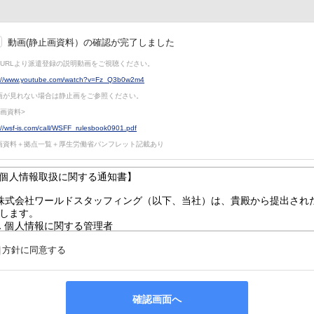
動画(静止画資料）の確認が完了しました
s://www.youtube.com/watch?v=Fz_Q3b0w2m4
画が見れない場合は静止画をご参照ください。

://wsf-is.com/call/WSFF_rulesbook0901.pdf
画資料＋拠点一覧＋厚生労働省パンフレット記載あり
方針に同意する
確認画面へ