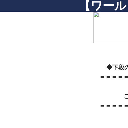
【ワール
◆下段
＝＝＝＝
＝＝＝＝